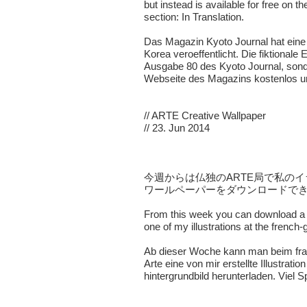
but instead is available for free on 
section:
In Translation
.
Das Magazin Kyoto Journal hat eine v
Korea veroeffentlicht. Die fiktionale E
Ausgabe 80 des Kyoto Journal, sonde
Webseite des Magazins kostenlos u
//
ARTE Creative Wallpaper
// 23. Jun 2014
今週からは仏独のARTE局で私のイ
ワールペーパーをダウンロードで
From this week you can download a 
one of my illustrations at the
french-
Ab dieser Woche kann man beim
fr
Arte
eine von mir erstellte Illustrati
hintergrundbild herunterladen. Viel S