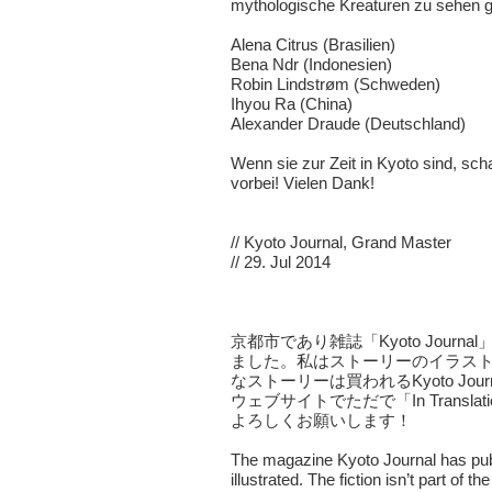
mythologische Kreaturen zu sehen ge
Alena Citrus (Brasilien)
Bena Ndr (Indonesien)
Robin Lindstrøm (Schweden)
Ihyou Ra (China)
Alexander Draude (Deutschland)
Wenn sie zur Zeit in Kyoto sind, sch
vorbei! Vielen Dank!
//
Kyoto Journal, Grand Master
// 29. Jul 2014
京都市であり雑誌「Kyoto Jour
ました。私はストーリーのイラス
なストーリーは買われるKyoto Jo
ウェブサイトでただで「
In Translat
よろしくお願いします！
The magazine Kyoto Journal has publ
illustrated. The fiction isn’t part of 