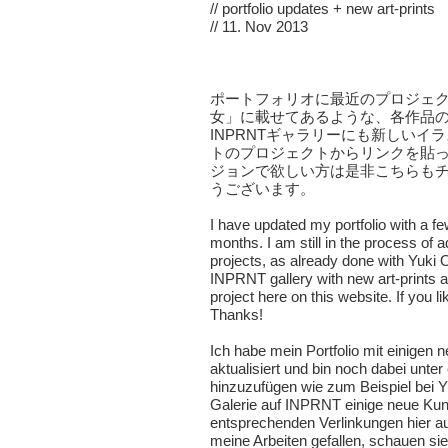
//
portfolio updates + new art-prints
// 11. Nov 2013
ポートフォリオに最近のプロジェ
女
」に載せてあるような、各作品
INPRNTギャラリー
にも新しいイラ
トのプロジェクトからリンクを貼
ジョンで欲しい方は是非
こちら
も
うございます。
I have updated my portfolio with a fe
months. I am still in the process of 
projects, as already done with
Yuki 
INPRNT gallery
with new art-prints 
project here on this website. If you 
Thanks!
Ich habe mein Portfolio mit einigen
aktualisiert und bin noch dabei unte
hinzuzufügen wie zum Beispiel bei
Y
Galerie auf INPRNT
einige neue Kun
entsprechenden Verlinkungen hier a
meine Arbeiten gefallen, schauen si