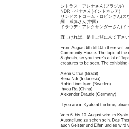
シトラス・アレナさん(ブラジル)
NDR・ベナさん(インドネシア)
リンドストローム・ロビンさん(ス
羅 威彪さん(中国)
ドラウデ・アレクサンダーさん(ドイ
宜しければ、是非ご覧に来て下さ
From August 6th till 10th there will b
Community House
. The topic of the
& ghosts, so you there’s a lot of Jap
creatures to be seen. The exhibiting a
Alena Citrus (Brazil)
Bena Ndr (Indonesia)
Robin Lindstrøm (Sweden)
Ihyou Ra (China)
Alexander Draude (Germany)
If you are in Kyoto at the time, plea
Vom 6. bis 10. August wird im
Kyoto
Ausstellung zu sehen sein. Das Them
auch Geister und Elfen und es wird v