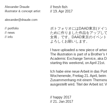
Alexander Draude
//
fresh fish
illustrator & concept artist
// 19. Apr 2017
alexander@draude.com
//
portfolio
ポトフォリオにはDAAD東京(ドイ
//
news
ために作りました作品をアップし
//
info
女将」です。DAAD東京のイベン
よろしくお願いします。
I have uploaded a new piece of artwor
The illustration is part of a Brothe
Academic Exchange Service, aka DA
starting this weekend, on April 21st.
Ich habe eine neue Arbeit in das Port
Wochenende, Freitag 21. April, bei
Zusammenhang mit einem Themena
ausgestellt wird. Titel der Arbeit ist
//
happy 2017
// 21. Jan 2017