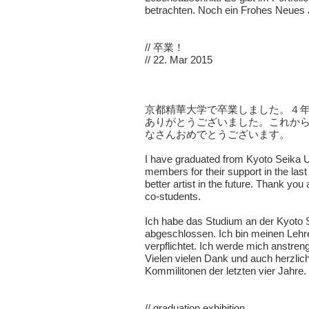
betrachten. Noch ein Frohes Neues 
//
卒業！
// 22. Mar 2015
京都精華大学で卒業しました。４
ありがとうございました。これか
なさんおめでとうございます。
I have graduated from Kyoto Seika Uni
members for their support in the last
better artist in the future. Thank you
co-students.
Ich habe das Studium an der Kyoto Se
abgeschlossen. Ich bin meinen Leh
verpflichtet. Ich werde mich anstreng
Vielen vielen Dank und auch herzl
Kommilitonen der letzten vier Jahre.
//
graduation exhibition