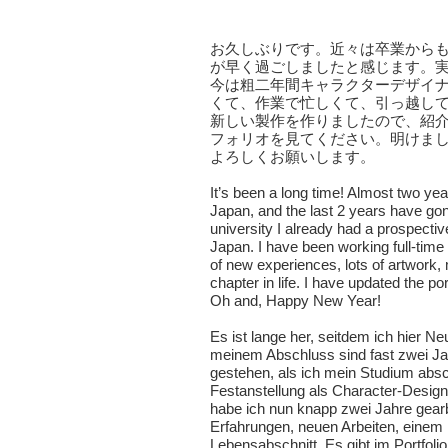
お久しぶりです。近々は卒業から
が早く過ごしましたと感じます。
今は粗二年間キャラクターデザイ
くて、作業で忙しくて、引っ越し
新しい製作を作りましたので、紹
フォリオを見てください。明けま
よろしくお願いします。
It’s been a long time! Almost two ye
Japan, and the last 2 years have gone
university I already had a prospectiv
Japan. I have been working full-time 
of new experiences, lots of artwork
chapter in life. I have updated the por
Oh and, Happy New Year!
Es ist lange her, seitdem ich hier N
meinem Abschluss sind fast zwei Ja
gestehen, als ich mein Studium absch
Festanstellung als Character-Designe
habe ich nun knapp zwei Jahre gearbe
Erfahrungen, neuen Arbeiten, eine
Lebensabschnitt. Es gibt im Portfol